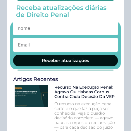
Receba atualizações diárias
de Direito Penal
Receber atualizações
Artigos Recentes
Recurso Na Execução Penal:
Agravo Ou Habeas Corpus
Contra Cada Decisão Da VEP
O recurso na execução penal
certo é o que faz a peça ser
conhecida. Veja o quadro
decisório completo — agravo,
habeas corpus ou reclamação
— para cada decisão do juízo