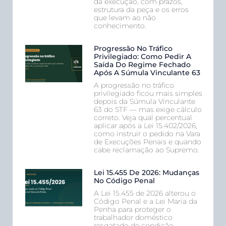
da execução, com prazos,
estrutura da peça e os erros
que levam ao não
conhecimento.
Progressão No Tráfico
Privilegiado: Como Pedir A
Saída Do Regime Fechado
Após A Súmula Vinculante 63
A progressão no tráfico
privilegiado ficou mais simples
depois da Súmula Vinculante
63 do STF — mas exige cálculo
correto. Veja qual percentual
aplicar após a Lei 15.402/2026,
como instruir o pedido na Vara
de Execuções Penais e quando
cabe reclamação ao Supremo.
Lei 15.455 De 2026: Mudanças
No Código Penal
A Lei 15.455 de 2026 alterou o
Código Penal e a Lei Maria da
Penha para proteger o
trabalhador doméstico
resgatado de condição