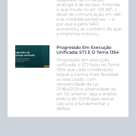
análoga à de escravo. Entenda
o que muda no art. 129, §9º, o
dever de comunicação em 48h
e as medidas protetivas — e
por que a pena NÃO
aumentou, ao contrário do que
a imprensa noticiou.
Progressão Em Execução
Unificada: STJ E O Tema 1354
Progressão em execução
unificada: o STJ fixou no Tema
1354 que cada condenação
segue a norma mais favorável
ao executado, com
retroatividade da Lei
13.964/2019 e ultratividade do
art. 112 anterior. Veja a análise
prática do IDPB para revisar
cálculos e fundamentar a
defesa.