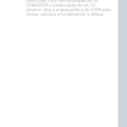
executado, com retroatividade da Lei
13.964/2019 e ultratividade do art. 112
anterior. Veja a análise prática do IDPB para
revisar cálculos e fundamentar a defesa.