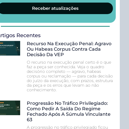
Receber atualizações
rtigos Recentes
Recurso Na Execução Penal: Agravo
Ou Habeas Corpus Contra Cada
Decisão Da VEP
O recurso na execução penal certo é o que
faz a peça ser conhecida. Veja o quadro
decisório completo — agravo, habeas
corpus ou reclamação — para cada decisão
do juízo da execução, com prazos, estrutura
da peça e os erros que levam ao não
conhecimento.
Progressão No Tráfico Privilegiado:
Como Pedir A Saída Do Regime
Fechado Após A Súmula Vinculante
63
A progressão no tráfico privilegiado ficou