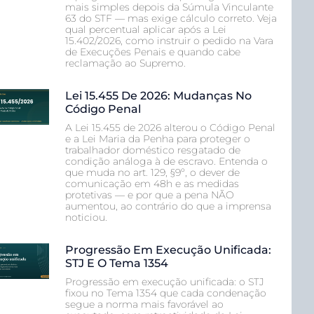
mais simples depois da Súmula Vinculante
63 do STF — mas exige cálculo correto. Veja
qual percentual aplicar após a Lei
15.402/2026, como instruir o pedido na Vara
de Execuções Penais e quando cabe
reclamação ao Supremo.
Lei 15.455 De 2026: Mudanças No
Código Penal
A Lei 15.455 de 2026 alterou o Código Penal
e a Lei Maria da Penha para proteger o
trabalhador doméstico resgatado de
condição análoga à de escravo. Entenda o
que muda no art. 129, §9º, o dever de
comunicação em 48h e as medidas
protetivas — e por que a pena NÃO
aumentou, ao contrário do que a imprensa
noticiou.
Progressão Em Execução Unificada:
STJ E O Tema 1354
Progressão em execução unificada: o STJ
fixou no Tema 1354 que cada condenação
segue a norma mais favorável ao