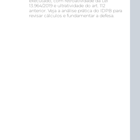
executado, com retroatividade da Lei
13.964/2019 e ultratividade do art. 112
anterior. Veja a análise prática do IDPB para
revisar cálculos e fundamentar a defesa.