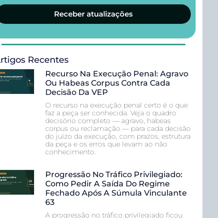
Receber atualizações
rtigos Recentes
Recurso Na Execução Penal: Agravo
Ou Habeas Corpus Contra Cada
Decisão Da VEP
O recurso na execução penal certo é o que
faz a peça ser conhecida. Veja o quadro
decisório completo — agravo, habeas
corpus ou reclamação — para cada decisão
do juízo da execução, com prazos, estrutura
da peça e os erros que levam ao não
conhecimento.
Progressão No Tráfico Privilegiado:
Como Pedir A Saída Do Regime
Fechado Após A Súmula Vinculante
63
A progressão no tráfico privilegiado ficou