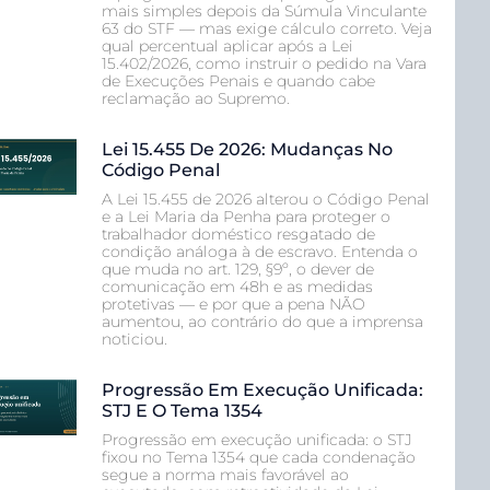
mais simples depois da Súmula Vinculante
63 do STF — mas exige cálculo correto. Veja
qual percentual aplicar após a Lei
15.402/2026, como instruir o pedido na Vara
de Execuções Penais e quando cabe
reclamação ao Supremo.
Lei 15.455 De 2026: Mudanças No
Código Penal
A Lei 15.455 de 2026 alterou o Código Penal
e a Lei Maria da Penha para proteger o
trabalhador doméstico resgatado de
condição análoga à de escravo. Entenda o
que muda no art. 129, §9º, o dever de
comunicação em 48h e as medidas
protetivas — e por que a pena NÃO
aumentou, ao contrário do que a imprensa
noticiou.
Progressão Em Execução Unificada:
STJ E O Tema 1354
Progressão em execução unificada: o STJ
fixou no Tema 1354 que cada condenação
segue a norma mais favorável ao