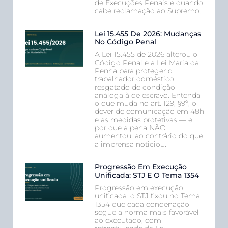
de Execuções Penais e quando
cabe reclamação ao Supremo.
Lei 15.455 De 2026: Mudanças
No Código Penal
A Lei 15.455 de 2026 alterou o
Código Penal e a Lei Maria da
Penha para proteger o
trabalhador doméstico
resgatado de condição
análoga à de escravo. Entenda
o que muda no art. 129, §9º, o
dever de comunicação em 48h
e as medidas protetivas — e
por que a pena NÃO
aumentou, ao contrário do que
a imprensa noticiou.
Progressão Em Execução
Unificada: STJ E O Tema 1354
Progressão em execução
unificada: o STJ fixou no Tema
1354 que cada condenação
segue a norma mais favorável
ao executado, com