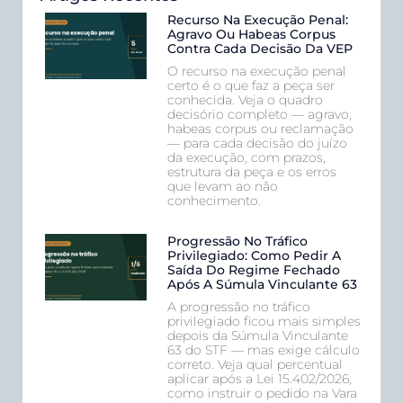
Recurso Na Execução Penal:
Agravo Ou Habeas Corpus
Contra Cada Decisão Da VEP
O recurso na execução penal
certo é o que faz a peça ser
conhecida. Veja o quadro
decisório completo — agravo,
habeas corpus ou reclamação
— para cada decisão do juízo
da execução, com prazos,
estrutura da peça e os erros
que levam ao não
conhecimento.
Progressão No Tráfico
Privilegiado: Como Pedir A
Saída Do Regime Fechado
Após A Súmula Vinculante 63
A progressão no tráfico
privilegiado ficou mais simples
depois da Súmula Vinculante
63 do STF — mas exige cálculo
correto. Veja qual percentual
aplicar após a Lei 15.402/2026,
como instruir o pedido na Vara