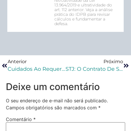
retroatividade da Lei
13.964/2019 e ultratividade do
art. 112 anterior. Veja a análise
prática do IDPB para revisar
cálculos e fundamentar a
defesa.
Anterior
Próximo
Cuidados Ao Requerer A Progressão De Regime
STJ: O Contrato De Serviços Advocatícios Está Protegido Pelo Sigilo Profissional E Pela Inviolabilidade Do Exercício Da Advocacia
Deixe um comentário
O seu endereço de e-mail não será publicado.
Campos obrigatórios são marcados com
*
Comentário
*