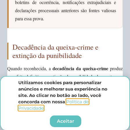
boletins de ocorrência, notificações extrajudiciais e
declarações processuais anteriores são fontes valiosas
para essa prova.
Decadência da queixa-crime e
extinção da punibilidade
decadência da queixa-crime
Quando reconhecida, a
produz
um efeito definitivo: a extinção da punibilidade do agente, nos
Utilizamos cookies para personalizar
termos do art. 107, IV, do Código Penal. Isso significa que o
anúncios e melhorar sua experiência no
Estado perde definitivamente o direito de punir aquele fato
site. Ao clicar no botão ao lado, você
específico — não há como reabrir o caso.
concorda com nossa
Política de
Privacidade
.​
Esse efeito deve ser declarado pelo juiz, seja de ofício ou
Aceitar
mediante provocação. O artigo 61 do CPP expressamente prevê