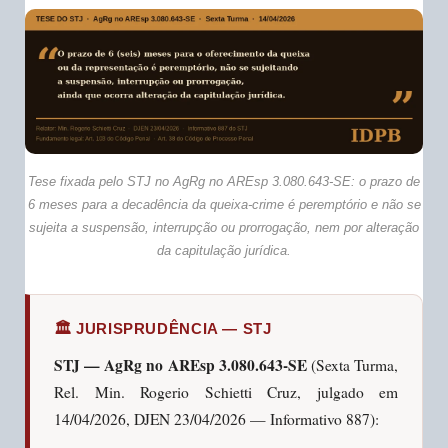
Tese fixada pelo STJ no AgRg no AREsp 3.080.643-SE: o prazo de
6 meses para a decadência da queixa-crime é peremptório e não se
sujeita a suspensão, interrupção ou prorrogação, nem por alteração
da capitulação jurídica.
🏛️ JURISPRUDÊNCIA — STJ
STJ — AgRg no AREsp 3.080.643-SE
(Sexta Turma,
Rel. Min. Rogerio Schietti Cruz, julgado em
14/04/2026, DJEN 23/04/2026 — Informativo 887):