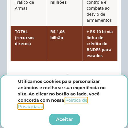
Tráfico de
milhões
controle e
Armas
combate ao
desvio de
armamentos
TOTAL
R$ 1,06
+ R$ 10 bi via
(recursos
bilhão
linha de
diretos)
crédito do
BNDES para
estados
O governo federal também anunciou a criação
Utilizamos cookies para personalizar
de uma
linha de crédito de R$ 10 bilhões via
anúncios e melhorar sua experiência no
BNDES
para os estados que aderirem ao
site. Ao clicar no botão ao lado, você
concorda com nossa
Política de
programa, destinada à aquisição de viaturas,
Privacidade
.​
equipamentos tecnológicos, drones, câmeras
corporais, bloqueadores de sinal e
Aceitar
equipamentos periciais. Nos termos do § 2º do