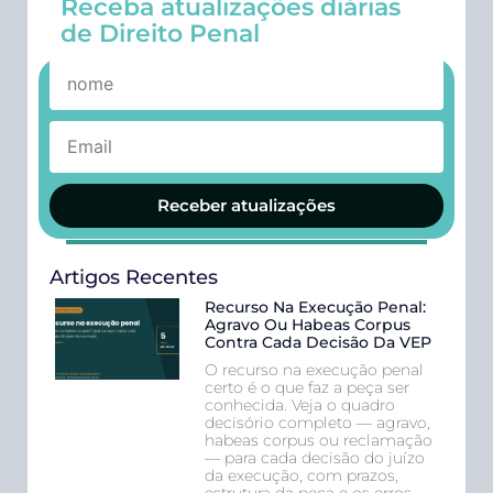
Receba atualizações diárias
de Direito Penal
Receber atualizações
Artigos Recentes
Recurso Na Execução Penal:
Agravo Ou Habeas Corpus
Contra Cada Decisão Da VEP
O recurso na execução penal
certo é o que faz a peça ser
conhecida. Veja o quadro
decisório completo — agravo,
habeas corpus ou reclamação
— para cada decisão do juízo
da execução, com prazos,
estrutura da peça e os erros