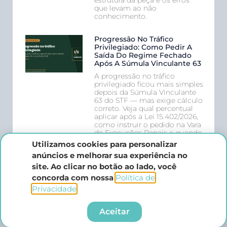
que levam ao não
conhecimento.
Progressão No Tráfico
Privilegiado: Como Pedir A
Saída Do Regime Fechado
Após A Súmula Vinculante 63
A progressão no tráfico
privilegiado ficou mais simples
depois da Súmula Vinculante
63 do STF — mas exige cálculo
correto. Veja qual percentual
aplicar após a Lei 15.402/2026,
como instruir o pedido na Vara
de Execuções Penais e quando
cabe reclamação ao Supremo.
Utilizamos cookies para personalizar
anúncios e melhorar sua experiência no
Lei 15.455 De 2026: Mudanças
site. Ao clicar no botão ao lado, você
No Código Penal
concorda com nossa
Política de
A Lei 15.455 de 2026 alterou o
Privacidade
.​
Código Penal e a Lei Maria da
Penha para proteger o
trabalhador doméstico
Aceitar
resgatado de condição
análoga à de escravo. Entenda