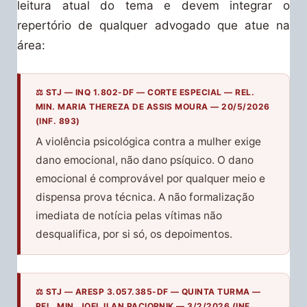
leitura atual do tema e devem integrar o
repertório de qualquer advogado que atue na
área:
⚖️ STJ — INQ 1.802-DF — CORTE ESPECIAL — REL.
MIN. MARIA THEREZA DE ASSIS MOURA — 20/5/2026
(INF. 893)
A violência psicológica contra a mulher exige
dano emocional, não dano psíquico. O dano
emocional é comprovável por qualquer meio e
dispensa prova técnica. A não formalização
imediata de notícia pelas vítimas não
desqualifica, por si só, os depoimentos.
⚖️ STJ — ARESP 3.057.385-DF — QUINTA TURMA —
REL. MIN. JOEL ILAN PACIORNIK — 3/2/2026 (INF.