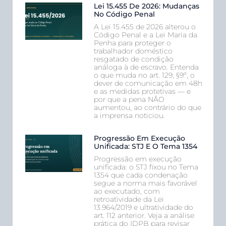
Lei 15.455 De 2026: Mudanças
No Código Penal
A Lei 15.455 de 2026 alterou o
Código Penal e a Lei Maria da
Penha para proteger o
trabalhador doméstico
resgatado de condição
análoga à de escravo. Entenda
o que muda no art. 129, §9º, o
dever de comunicação em 48h
e as medidas protetivas — e
por que a pena NÃO
aumentou, ao contrário do que
a imprensa noticiou.
Progressão Em Execução
Unificada: STJ E O Tema 1354
Progressão em execução
unificada: o STJ fixou no Tema
1354 que cada condenação
segue a norma mais favorável
ao executado, com
retroatividade da Lei
13.964/2019 e ultratividade do
art. 112 anterior. Veja a análise
prática do IDPB para revisar