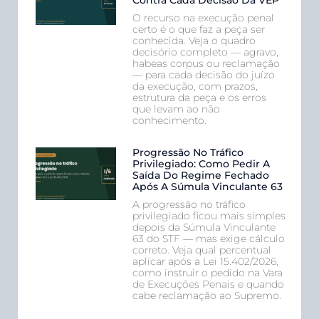
Contra Cada Decisão Da VEP
O recurso na execução penal
certo é o que faz a peça ser
conhecida. Veja o quadro
decisório completo — agravo,
habeas corpus ou reclamação
— para cada decisão do juízo
da execução, com prazos,
estrutura da peça e os erros
que levam ao não
conhecimento.
Progressão No Tráfico
Privilegiado: Como Pedir A
Saída Do Regime Fechado
Após A Súmula Vinculante 63
A progressão no tráfico
privilegiado ficou mais simples
depois da Súmula Vinculante
63 do STF — mas exige cálculo
correto. Veja qual percentual
aplicar após a Lei 15.402/2026,
como instruir o pedido na Vara
de Execuções Penais e quando
cabe reclamação ao Supremo.