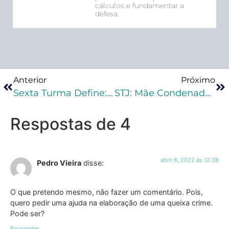
cálculos e fundamentar a
defesa.
Anterior
Próximo
Sexta Turma Define: Quebra Da Cadeia De Custódia Não Gera Nulidade Obrigatória Da Prova
STJ: Mãe Condenada Por Omissão Em Estupro Da Filha Não Pode Ter A Pena Aumentada Pelo Parentesco
Respostas de 4
abril 8, 2022 às 12:38
Pedro Vieira
disse:
O que pretendo mesmo, não fazer um comentário. Pois,
quero pedir uma ajuda na elaboração de uma queixa crime.
Pode ser?
Responder