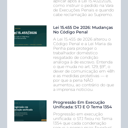
aplicar após a Lei 15.402/2026,
como instruir o pedido na Vara
de Execuções Penais e quando
cabe reclamação ao Supremo.
Lei 15.455 De 2026: Mudanças
No Código Penal
A Lei 15.455 de 2026 alterou o
Código Penal e a Lei Maria da
Penha para proteger o
trabalhador doméstico
resgatado de condição
análoga à de escravo. Entenda
o que muda no art. 129, §9º, o
dever de comunicação em 48h
e as medidas protetivas — e
por que a pena NÃO
aumentou, ao contrário do que
a imprensa noticiou.
Progressão Em Execução
Unificada: STJ E O Tema 1354
Progressão em execução
unificada: o STJ fixou no Tema
1354 que cada condenação
segue a norma mais favorável