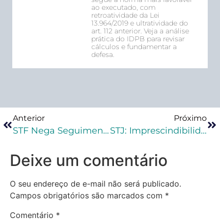
ao executado, com
retroatividade da Lei
13.964/2019 e ultratividade do
art. 112 anterior. Veja a análise
prática do IDPB para revisar
cálculos e fundamentar a
defesa.
Anterior
Próximo
STF Nega Seguimento Ao HC Do Ex-Vereador Jairinho Do Caso Henry
STJ: Imprescindibilidade Da Audiência De Justificação Por Falta Grave Que Conduza A Regressão Definitiva De Regime
Deixe um comentário
O seu endereço de e-mail não será publicado.
Campos obrigatórios são marcados com
*
Comentário
*