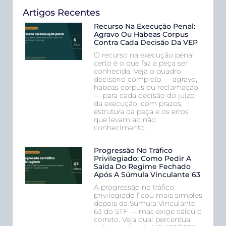
Artigos Recentes
Recurso Na Execução Penal:
Agravo Ou Habeas Corpus
Contra Cada Decisão Da VEP
O recurso na execução penal
certo é o que faz a peça ser
conhecida. Veja o quadro
decisório completo — agravo,
habeas corpus ou reclamação
— para cada decisão do juízo
da execução, com prazos,
estrutura da peça e os erros
que levam ao não
conhecimento.
Progressão No Tráfico
Privilegiado: Como Pedir A
Saída Do Regime Fechado
Após A Súmula Vinculante 63
A progressão no tráfico
privilegiado ficou mais simples
depois da Súmula Vinculante
63 do STF — mas exige cálculo
correto. Veja qual percentual