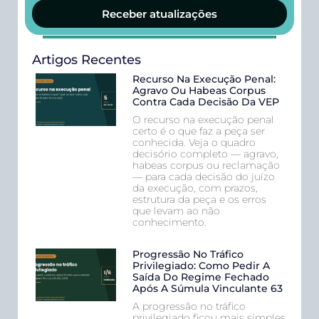
Receber atualizações
Artigos Recentes
Recurso Na Execução Penal:
Agravo Ou Habeas Corpus
Contra Cada Decisão Da VEP
O recurso na execução penal
certo é o que faz a peça ser
conhecida. Veja o quadro
decisório completo — agravo,
habeas corpus ou reclamação
— para cada decisão do juízo
da execução, com prazos,
estrutura da peça e os erros
que levam ao não
conhecimento.
Progressão No Tráfico
Privilegiado: Como Pedir A
Saída Do Regime Fechado
Após A Súmula Vinculante 63
A progressão no tráfico
privilegiado ficou mais simples