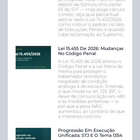
depois da Súmula Vinculante
63 do STF — mas exige cálculo
correto. Veja qual percentual
aplicar após a Lei 15.402/2026,
como instruir o pedido na Vara
de Execuções Penais e quando
cabe reclamação ao Supremo.
Lei 15.455 De 2026: Mudanças
No Código Penal
A Lei 15.455 de 2026 alterou o
Código Penal e a Lei Maria da
Penha para proteger o
trabalhador doméstico
resgatado de condição
análoga à de escravo. Entenda
o que muda no art. 129, §9º, o
dever de comunicação em 48h
e as medidas protetivas — e
por que a pena NÃO
aumentou, ao contrário do que
a imprensa noticiou.
Progressão Em Execução
Unificada: STJ E O Tema 1354