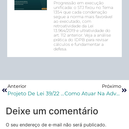
Progressão em execução
unificada: o STJ fixou no Tema
1354 que cada condenação
segue a norma mais favorável
ao executado, com
retroatividade da Lei
13.964/2019 e ultratividade do
art. 112 anterior. Veja a análise
prática do IDPB para revisar
cálculos e fundamentar a
defesa.
Anterior
Próximo
Projeto De Lei 39/22 Aumenta Pena Para Importunação Sexual Por Médicos
Como Atuar Na Advocacia Criminal?
Deixe um comentário
O seu endereço de e-mail não será publicado.