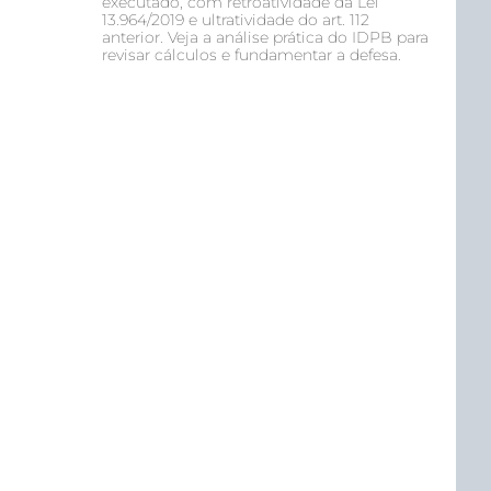
executado, com retroatividade da Lei
13.964/2019 e ultratividade do art. 112
anterior. Veja a análise prática do IDPB para
revisar cálculos e fundamentar a defesa.