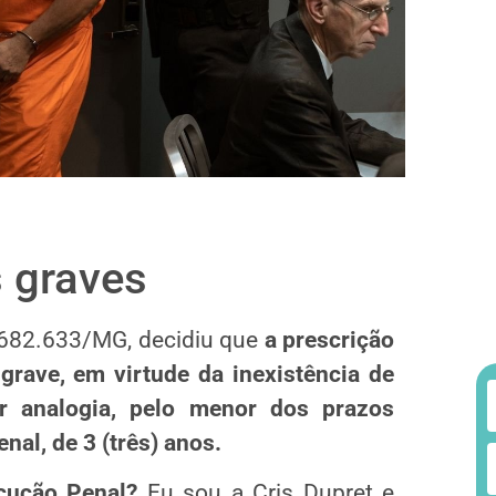
s graves
C 682.633/MG, decidiu que
a prescrição
 grave, em virtude da inexistência de
por analogia, pelo menor dos prazos
nal, de 3 (três) anos.
cução Penal?
Eu sou a Cris Dupret e