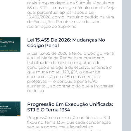
mais simples depois da Súmula Vinculante
63 do STF — mas exige cálculo correto. Veja
qual percentual aplicar após a Lei
15.402/2026, como instruir o pedido na Vara
de Execuções Penais e quando cabe
reclamação ao Supremo.
Lei 15.455 De 2026: Mudanças No
Código Penal
A Lei 15.455 de 2026 alterou o Código Penal
e a Lei Maria da Penha para proteger o
trabalhador doméstico resgatado de
condição análoga à de escravo. Entenda o
que muda no art. 129, §9º, o dever de
comunicação em 48h e as medidas
protetivas — e por que a pena NÃO
aumentou, ao contrário do que a imprensa
noticiou.
Progressão Em Execução Unificada:
STJ E O Tema 1354
Progressão em execução unificada: o STJ
fixou no Tema 1354 que cada condenação
segue a norma mais favorável ao