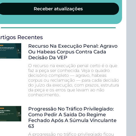
Receber atualizações
rtigos Recentes
Recurso Na Execução Penal: Agravo
Ou Habeas Corpus Contra Cada
Decisão Da VEP
O recurso na execução penal certo é o que
faz a peça ser conhecida. Veja o quadro
decisório completo — agravo, habeas
corpus ou reclamação — para cada decisão
do juízo da execução, com prazos, estrutura
da peça e os erros que levam ao não
conhecimento.
Progressão No Tráfico Privilegiado:
Como Pedir A Saída Do Regime
Fechado Após A Súmula Vinculante
63
A progressão no tráfico privilegiado ficou