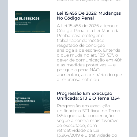
Lei 15.455 De 2026: Mudanças
No Código Penal
A Lei 15.455 de 2026 alterou o
Código Penal e a Lei Maria da
Penha para proteger o
trabalhador doméstico
resgatado de condição
análoga à de escravo. Entenda
o que muda no art. 129, §9º, o
dever de comunicação em 48h
e as medidas protetivas — e
por que a pena NÃO
aumentou, ao contrário do que
a imprensa noticiou.
Progressão Em Execução
Unificada: STJ E O Tema 1354
Progressão em execução
unificada: o STJ fixou no Tema
1354 que cada condenação
segue a norma mais favorável
ao executado, com
retroatividade da Lei
13.964/2019 e ultratividade do