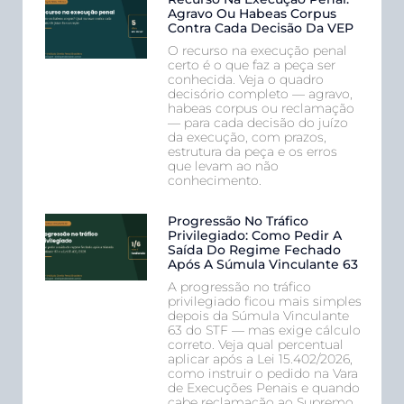
Agravo Ou Habeas Corpus
Contra Cada Decisão Da VEP
O recurso na execução penal
certo é o que faz a peça ser
conhecida. Veja o quadro
decisório completo — agravo,
habeas corpus ou reclamação
— para cada decisão do juízo
da execução, com prazos,
estrutura da peça e os erros
que levam ao não
conhecimento.
Progressão No Tráfico
Privilegiado: Como Pedir A
Saída Do Regime Fechado
Após A Súmula Vinculante 63
A progressão no tráfico
privilegiado ficou mais simples
depois da Súmula Vinculante
63 do STF — mas exige cálculo
correto. Veja qual percentual
aplicar após a Lei 15.402/2026,
como instruir o pedido na Vara
de Execuções Penais e quando
cabe reclamação ao Supremo.