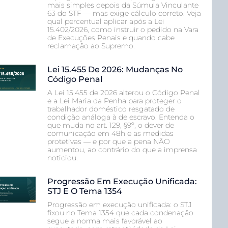
mais simples depois da Súmula Vinculante
63 do STF — mas exige cálculo correto. Veja
qual percentual aplicar após a Lei
15.402/2026, como instruir o pedido na Vara
de Execuções Penais e quando cabe
reclamação ao Supremo.
Lei 15.455 De 2026: Mudanças No
Código Penal
A Lei 15.455 de 2026 alterou o Código Penal
e a Lei Maria da Penha para proteger o
trabalhador doméstico resgatado de
condição análoga à de escravo. Entenda o
que muda no art. 129, §9º, o dever de
comunicação em 48h e as medidas
protetivas — e por que a pena NÃO
aumentou, ao contrário do que a imprensa
noticiou.
Progressão Em Execução Unificada:
STJ E O Tema 1354
Progressão em execução unificada: o STJ
fixou no Tema 1354 que cada condenação
segue a norma mais favorável ao