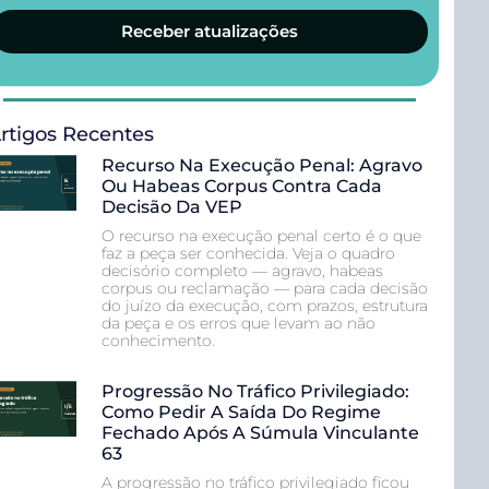
Receber atualizações
rtigos Recentes
Recurso Na Execução Penal: Agravo
Ou Habeas Corpus Contra Cada
Decisão Da VEP
O recurso na execução penal certo é o que
faz a peça ser conhecida. Veja o quadro
decisório completo — agravo, habeas
corpus ou reclamação — para cada decisão
do juízo da execução, com prazos, estrutura
da peça e os erros que levam ao não
conhecimento.
Progressão No Tráfico Privilegiado:
Como Pedir A Saída Do Regime
Fechado Após A Súmula Vinculante
63
A progressão no tráfico privilegiado ficou