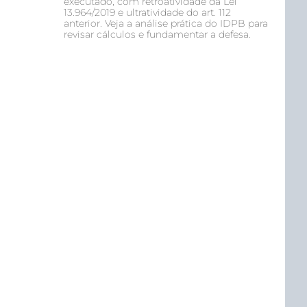
executado, com retroatividade da Lei
13.964/2019 e ultratividade do art. 112
anterior. Veja a análise prática do IDPB para
revisar cálculos e fundamentar a defesa.