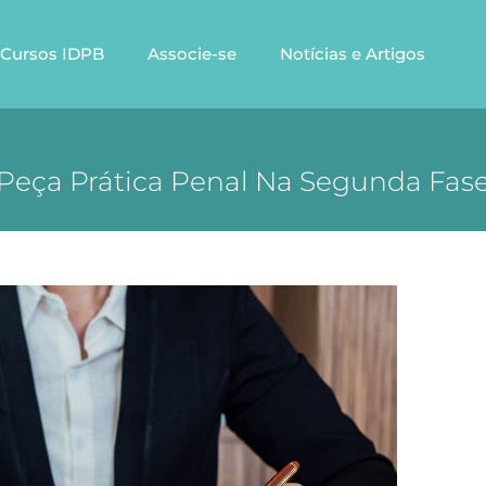
Cursos IDPB
Associe-se
Notícias e Artigos
 Peça Prática Penal Na Segunda Fas