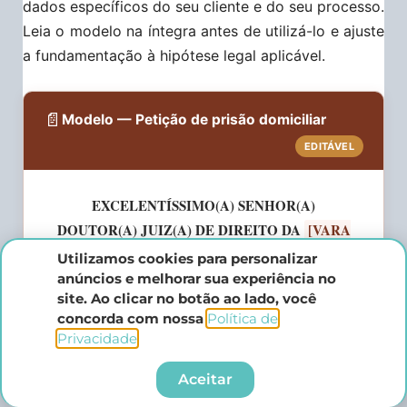
dados específicos do seu cliente e do seu processo.
Leia o modelo na íntegra antes de utilizá-lo e ajuste
a fundamentação à hipótese legal aplicável.
📄
Modelo — Petição de prisão domiciliar
EDITÁVEL
EXCELENTÍSSIMO(A) SENHOR(A)
DOUTOR(A) JUIZ(A) DE DIREITO DA
[VARA
CRIMINAL / VARA DE EXECUÇÕES PENAIS]
Utilizamos cookies para personalizar
DA COMARCA DE
[COMARCA/SEÇÃO
anúncios e melhorar sua experiência no
site. Ao clicar no botão ao lado, você
JUDICIÁRIA]
concorda com nossa
Política de
Privacidade
.​
[número do processo]
Autos n.º
Aceitar