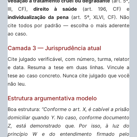
vedação a tratamento cruel ou degradante
(art. 5º,
III, CF),
direito à saúde
(art. 196, CF) e
individualização da pena
(art. 5º, XLVI, CF). Não
cite todos por padrão — escolha o mais aderente
ao caso.
Camada 3 — Jurisprudência atual
Cite julgado verificável, com número, turma, relator
e data. Resuma a tese em duas linhas. Vincule a
tese ao caso concreto. Nunca cite julgado que você
não leu.
Estrutura argumentativa modelo
Boa estrutura:
“Conforme o art. X, é cabível a prisão
domiciliar quando Y. No caso, conforme documento
Z, está demonstrado que. Por isso, à luz do
princípio W e do entendimento firmado pelo