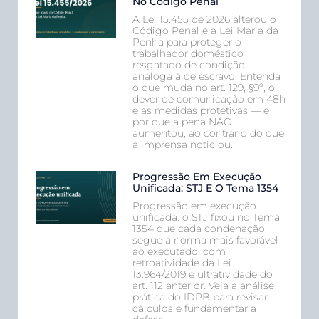
No Código Penal
A Lei 15.455 de 2026 alterou o
Código Penal e a Lei Maria da
Penha para proteger o
trabalhador doméstico
resgatado de condição
análoga à de escravo. Entenda
o que muda no art. 129, §9º, o
dever de comunicação em 48h
e as medidas protetivas — e
por que a pena NÃO
aumentou, ao contrário do que
a imprensa noticiou.
Progressão Em Execução
Unificada: STJ E O Tema 1354
Progressão em execução
unificada: o STJ fixou no Tema
1354 que cada condenação
segue a norma mais favorável
ao executado, com
retroatividade da Lei
13.964/2019 e ultratividade do
art. 112 anterior. Veja a análise
prática do IDPB para revisar
cálculos e fundamentar a