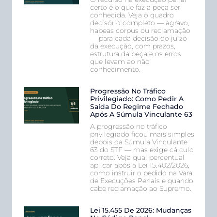
certo é o que faz a peça ser
conhecida. Veja o quadro
decisório completo — agravo,
habeas corpus ou reclamação
— para cada decisão do juízo
da execução, com prazos,
estrutura da peça e os erros
que levam ao não
conhecimento.
Progressão No Tráfico
Privilegiado: Como Pedir A
Saída Do Regime Fechado
Após A Súmula Vinculante 63
A progressão no tráfico
privilegiado ficou mais simples
depois da Súmula Vinculante
63 do STF — mas exige cálculo
correto. Veja qual percentual
aplicar após a Lei 15.402/2026,
como instruir o pedido na Vara
de Execuções Penais e quando
cabe reclamação ao Supremo.
Lei 15.455 De 2026: Mudanças