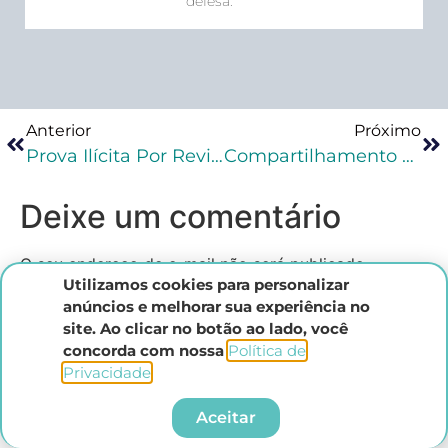
defesa.
Anterior
Próximo
Prova Ilícita Por Revitimização: A Tese Do STF
Compartilhamento De Prova Do Cível Para O Penal: STJ
Deixe um comentário
O seu endereço de e-mail não será publicado.
Utilizamos cookies para personalizar
Campos obrigatórios são marcados com
*
anúncios e melhorar sua experiência no
Comentário
*
site. Ao clicar no botão ao lado, você
concorda com nossa
Política de
Privacidade
.​
Aceitar