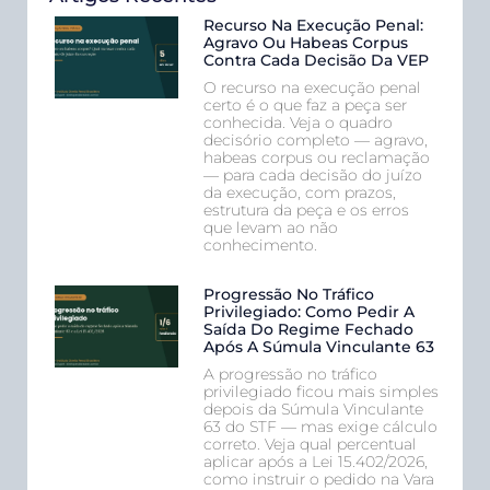
Recurso Na Execução Penal:
Agravo Ou Habeas Corpus
Contra Cada Decisão Da VEP
O recurso na execução penal
certo é o que faz a peça ser
conhecida. Veja o quadro
decisório completo — agravo,
habeas corpus ou reclamação
— para cada decisão do juízo
da execução, com prazos,
estrutura da peça e os erros
que levam ao não
conhecimento.
Progressão No Tráfico
Privilegiado: Como Pedir A
Saída Do Regime Fechado
Após A Súmula Vinculante 63
A progressão no tráfico
privilegiado ficou mais simples
depois da Súmula Vinculante
63 do STF — mas exige cálculo
correto. Veja qual percentual
aplicar após a Lei 15.402/2026,
como instruir o pedido na Vara