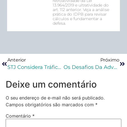
retroatividade da Lei
13.964/2019 e ultratividade do
art. 112 anterior. Veja a análise
prática do IDPB para revisar
cálculos e fundamentar a
defesa.
Anterior
Próximo
STJ Considera Tráfico Comum Como Equiparado A Hediondo
Os Desafios Da Advocacia Criminal
Deixe um comentário
O seu endereço de e-mail não será publicado.
Campos obrigatórios são marcados com
*
Comentário
*