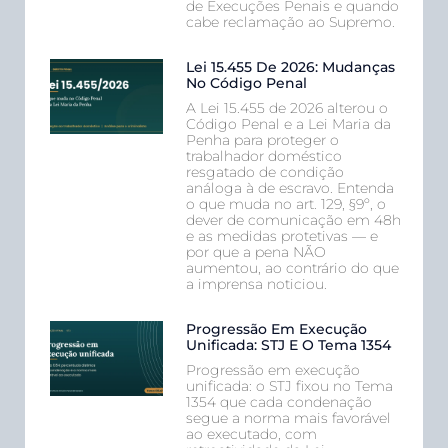
de Execuções Penais e quando
cabe reclamação ao Supremo.
Lei 15.455 De 2026: Mudanças
No Código Penal
A Lei 15.455 de 2026 alterou o
Código Penal e a Lei Maria da
Penha para proteger o
trabalhador doméstico
resgatado de condição
análoga à de escravo. Entenda
o que muda no art. 129, §9º, o
dever de comunicação em 48h
e as medidas protetivas — e
por que a pena NÃO
aumentou, ao contrário do que
a imprensa noticiou.
Progressão Em Execução
Unificada: STJ E O Tema 1354
Progressão em execução
unificada: o STJ fixou no Tema
1354 que cada condenação
segue a norma mais favorável
ao executado, com