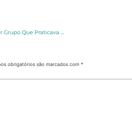
Mantida Prisão De Réu Acusado De Integrar Grupo Que Praticava “golpe Do Motoboy”
os obrigatórios são marcados com
*