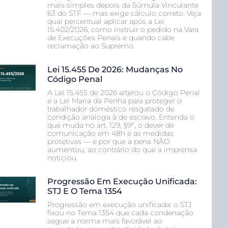
mais simples depois da Súmula Vinculante
63 do STF — mas exige cálculo correto. Veja
qual percentual aplicar após a Lei
15.402/2026, como instruir o pedido na Vara
de Execuções Penais e quando cabe
reclamação ao Supremo.
Lei 15.455 De 2026: Mudanças No
Código Penal
A Lei 15.455 de 2026 alterou o Código Penal
e a Lei Maria da Penha para proteger o
trabalhador doméstico resgatado de
condição análoga à de escravo. Entenda o
que muda no art. 129, §9º, o dever de
comunicação em 48h e as medidas
protetivas — e por que a pena NÃO
aumentou, ao contrário do que a imprensa
noticiou.
Progressão Em Execução Unificada:
STJ E O Tema 1354
Progressão em execução unificada: o STJ
fixou no Tema 1354 que cada condenação
segue a norma mais favorável ao