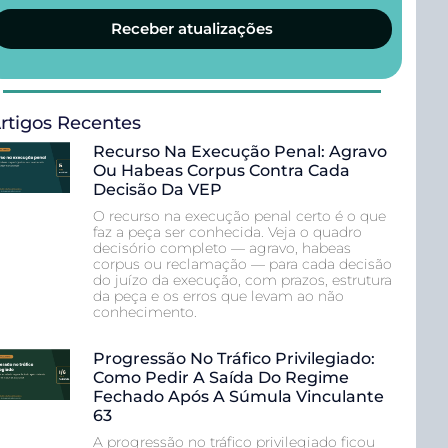
Receber atualizações
rtigos Recentes
Recurso Na Execução Penal: Agravo
Ou Habeas Corpus Contra Cada
Decisão Da VEP
O recurso na execução penal certo é o que
faz a peça ser conhecida. Veja o quadro
decisório completo — agravo, habeas
corpus ou reclamação — para cada decisão
do juízo da execução, com prazos, estrutura
da peça e os erros que levam ao não
conhecimento.
Progressão No Tráfico Privilegiado:
Como Pedir A Saída Do Regime
Fechado Após A Súmula Vinculante
63
A progressão no tráfico privilegiado ficou