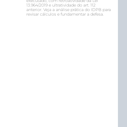
executado, com retroatividade da Lei
13.964/2019 e ultratividade do art. 112
anterior. Veja a análise prática do IDPB para
revisar cálculos e fundamentar a defesa.