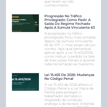
que levam ao não
conhecimento.
Progressão No Tráfico
Privilegiado: Como Pedir A
Saída Do Regime Fechado
Após A Súmula Vinculante 63
A progressão no tráfico
privilegiado ficou mais simples
depois da Súmula Vinculante
63 do STF — mas exige cálculo
correto. Veja qual percentual
aplicar após a Lei 15.402/2026,
como instruir o pedido na Vara
de Execuções Penais e quando
cabe reclamação ao Supremo.
Lei 15.455 De 2026: Mudanças
No Código Penal
A Lei 15.455 de 2026 alterou o
Código Penal e a Lei Maria da
Penha para proteger o
trabalhador doméstico
resgatado de condição
análoga à de escravo. Entenda