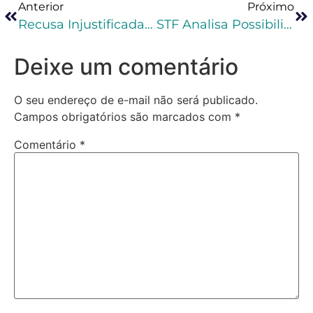
Anterior
Próximo
Recusa Injustificada Do MP Em Oferecer ANPP É Ilegal E Autoriza A Rejeição Da Denúncia
STF Analisa Possibilidade De Novo Júri Em Caso De Absolvição Contrária Às Provas Do Processo
Deixe um comentário
O seu endereço de e-mail não será publicado.
Campos obrigatórios são marcados com
*
Comentário
*