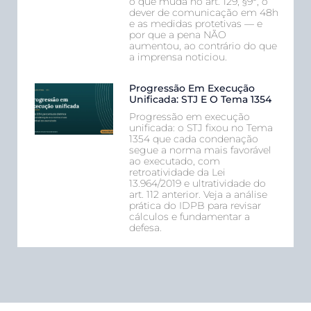
o que muda no art. 129, §9º, o
dever de comunicação em 48h
e as medidas protetivas — e
por que a pena NÃO
aumentou, ao contrário do que
a imprensa noticiou.
Progressão Em Execução
Unificada: STJ E O Tema 1354
Progressão em execução
unificada: o STJ fixou no Tema
1354 que cada condenação
segue a norma mais favorável
ao executado, com
retroatividade da Lei
13.964/2019 e ultratividade do
art. 112 anterior. Veja a análise
prática do IDPB para revisar
cálculos e fundamentar a
defesa.