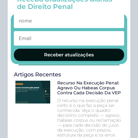
de Direito Penal
Receber atualizações
Artigos Recentes
Recurso Na Execução Penal:
Agravo Ou Habeas Corpus
Contra Cada Decisão Da VEP
O recurso na execução penal
certo é o que faz a peça ser
conhecida. Veja o quadro
decisório completo — agravo,
habeas corpus ou reclamação
— para cada decisão do juízo
da execução, com prazos,
estrutura da peça e os erros