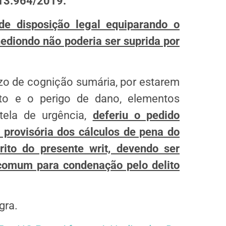
 13.964/2019.”
de disposição legal equiparando o
 hediondo não poderia ser suprida por
ízo de cognição sumária, por estarem
ito e o perigo de dano, elementos
tela de urgência,
deferiu o pedido
 provisória dos cálculos de pena do
ito do presente writ, devendo ser
comum para condenação pelo delito
gra.