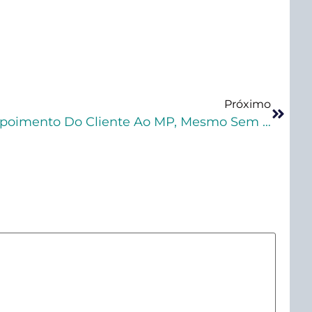
Próximo
Advogado Que Grava Depoimento Do Cliente Ao MP, Mesmo Sem Autorização, Não Comete Crime