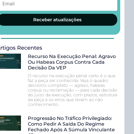
Receber atualizações
rtigos Recentes
Recurso Na Execução Penal: Agravo
Ou Habeas Corpus Contra Cada
Decisão Da VEP
O recurso na execução penal certo é o que
faz a peça ser conhecida. Veja o quadro
decisório completo — agravo, habeas
corpus ou reclamação — para cada decisão
do juízo da execução, com prazos, estrutura
da peça e os erros que levam ao não
conhecimento.
Progressão No Tráfico Privilegiado:
Como Pedir A Saída Do Regime
Fechado Após A Súmula Vinculante