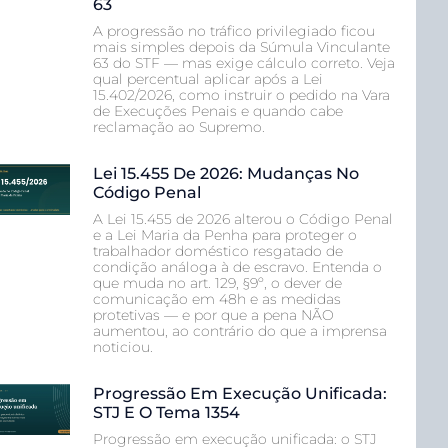
63
A progressão no tráfico privilegiado ficou
mais simples depois da Súmula Vinculante
63 do STF — mas exige cálculo correto. Veja
qual percentual aplicar após a Lei
15.402/2026, como instruir o pedido na Vara
de Execuções Penais e quando cabe
reclamação ao Supremo.
Lei 15.455 De 2026: Mudanças No
Código Penal
A Lei 15.455 de 2026 alterou o Código Penal
e a Lei Maria da Penha para proteger o
trabalhador doméstico resgatado de
condição análoga à de escravo. Entenda o
que muda no art. 129, §9º, o dever de
comunicação em 48h e as medidas
protetivas — e por que a pena NÃO
aumentou, ao contrário do que a imprensa
noticiou.
Progressão Em Execução Unificada:
STJ E O Tema 1354
Progressão em execução unificada: o STJ